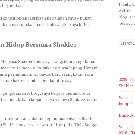
family, 
ya bayangkan.
wellness
blog, she
berkongsi sekali lagi kisah perjalanan saya – bukan
journey 
ntuk menyampaikan mesej bahawa jika saya boleh
Search
n Hidup Bersama Shaklee
for:
t Menyusu Shaklee tadi, saya kongsikan pengalaman
 masa tu sekadar suka-suka, isi masa lapang. Namun,
ik perhatian ramai ibu-ibu baru seangkatan saya.
2025 : H
jadikan Shaklee sumber pendapatan saya.
Shaklee
 pengalaman di blog, saya berjaya meraih bonus
Western 
tuk membuktikan kepada saya bahawa Shaklee bukan
hampir!
.
Emak An
or – rank pertama dalam kepimpinan bisnes Shaklee –
 Shaklee bagi reward water filter pula! Wah! Sangat
Western 
2018 – T