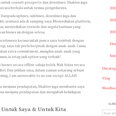
 untuk consult prospects dan downlines. Shaklee juga
secara berkala untuk semua pengedarnya.
201
 Daripada uplines, sidelines, downlines juga dan
2018
ri, sentiasa ada di samping saya. Menyediakan platform,
si, menyediakan rewards dan segala bantuan yang
201
an bisnes ini dengan selesa.
ya istimewa kerana inilah punca saya terjebak dengan
Dis
ergi, saya tak perlu berpisah dengan anak-anak. Cuma
rlukan extra commitment, mungkin anak-anak yang
Sim
mun, ia tetap jadi option yang terbaik!
 bisnes secara offline sahaja boleh. Nak fokus secara
Uncateg
sibel. Dan pilihan saya, dalam zaman sekarang ni buat
enting, I am answerable to no one except ALLAH.
Vlog
a menjana pendapatan, Shaklee juga membantu saya
Wordles
sana menjana pendapatan dan mengubah kehidupan
SUBS
 Untuk Saya & Untuk Kita
Email