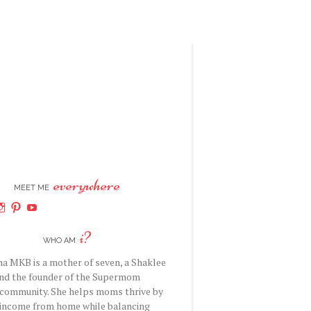
everywhere
MEET ME
iew
View
View
View
ina’s
dhatina’s
hadhatina’s
hadhatina’s
hadhatina’s
e
ofile
profile
profile
profile
i?
on
on
on
WHO AM
ook
itter
Instagram
Pinterest
YouTube
a MKB is a mother of seven, a Shaklee
and the founder of the Supermom
community. She helps moms thrive by
 income from home while balancing