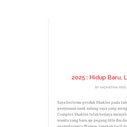
2025 : Hidup Baru,
BY
HADHATINA MKB
Saya bertemu produk Shaklee pada ta
penyusuan anak sulung saya yang mengh
Complex Shaklee telah berjaya menyele
wanita yang baru aje pegang title ibu d
permulaannya. Namun, langkah kecil i