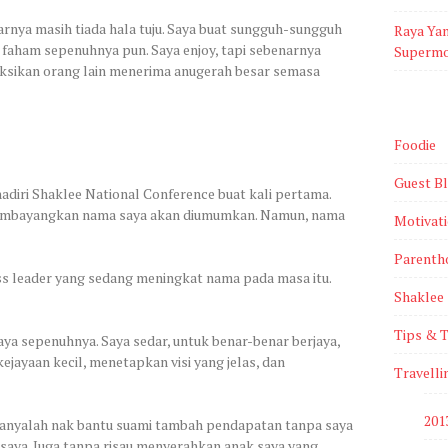
arnya masih tiada hala tuju. Saya buat sungguh-sungguh
Raya Ya
 faham sepenuhnya pun. Saya enjoy, tapi sebenarnya
Supermo
aksikan orang lain menerima anugerah besar semasa
Foodie
Guest B
adiri Shaklee National Conference buat kali pertama.
membayangkan nama saya akan diumumkan. Namun, nama
Motivat
Parenth
ss leader yang sedang meningkat nama pada masa itu.
Shaklee
Tips & T
ya sepenuhnya. Saya sedar, untuk benar-benar berjaya,
ejayaan kecil, menetapkan visi yang jelas, dan
Travelli
201
 hanyalah nak bantu suami tambah pendapatan tanpa saya
 saya. Juga tanpa risau menyerahkan anak saya yang