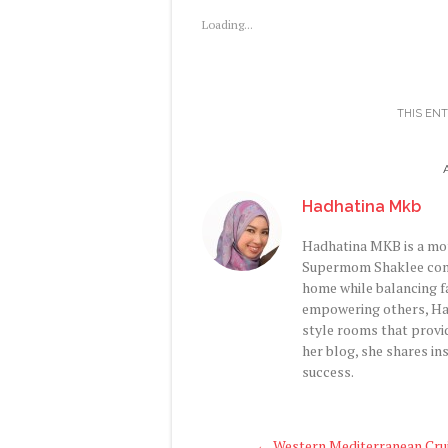
Loading...
THIS EN
Hadhatina Mkb
Hadhatina MKB is a moth
Supermom Shaklee comm
home while balancing fa
empowering others, Ha
style rooms that provi
her blog, she shares ins
success.
Post
←
Western Mediterranean Cruis