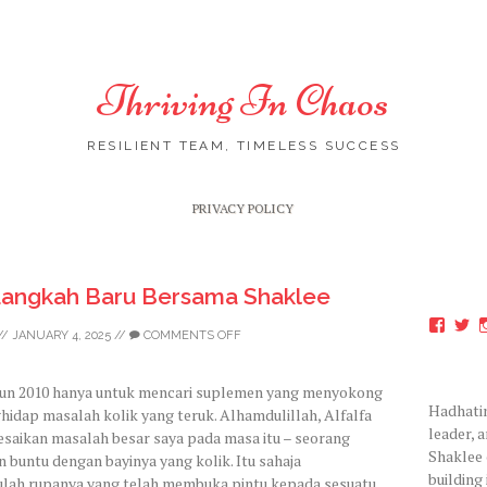
Thriving In Chaos
RESILIENT TEAM, TIMELESS SUCCESS
Skip
PRIVACY POLICY
to
content
 Langkah Baru Bersama Shaklee
View
V
//
JANUARY 4, 2025
//
COMMENTS OFF
hadhat
ha
profil
pr
on
on
hun 2010 hanya untuk mencari suplemen yang menyokong
Faceb
Tw
Hadhatin
idap masalah kolik yang teruk. Alhamdulillah, Alfalfa
leader, 
saikan masalah besar saya pada masa itu – seorang
Shaklee 
an buntu dengan bayinya yang kolik. Itu sahaja
building
tulah rupanya yang telah membuka pintu kepada sesuatu