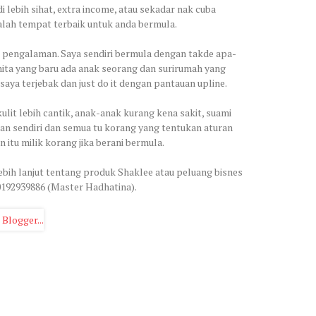
i lebih sihat, extra income, atau sekadar nak cuba
dalah tempat terbaik untuk anda bermula.
e pengalaman. Saya sendiri bermula dengan takde apa-
ita yang baru ada anak seorang dan surirumah yang
saya terjebak dan just do it dengan pantauan upline.
 kulit lebih cantik, anak-anak kurang kena sakit, suami
an sendiri dan semua tu korang yang tentukan aturan
tu milik korang jika berani bermula.
ebih lanjut tentang produk Shaklee atau peluang bisnes
 0192939886 (Master Hadhatina).