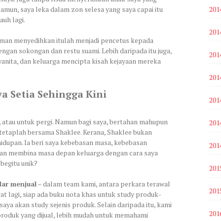
Namun, saya leka dalam zon selesa yang saya capai itu
201
uh lagi.
201
laman menyedihkan itulah menjadi pencetus kepada
engan sokongan dan restu suami. Lebih daripada itu juga,
201
wanita, dan keluarga mencipta kisah kejayaan mereka
201
a Setia Sehingga Kini
201
, atau untuk pergi. Namun bagi saya, bertahan mahupun
201
i tetaplah bersama Shaklee. Kerana, Shaklee bukan
hidupan. Ia beri saya kebebasan masa, kebebasan
201
san membina masa depan keluarga dengan cara saya
begitu unik?
201
dar menjual
– dalam team kami, antara perkara terawal
201
ngat lagi, siap ada buku nota khas untuk study produk-
saya akan study sejenis produk. Selain daripada itu, kami
201
oduk yang dijual, lebih mudah untuk memahami