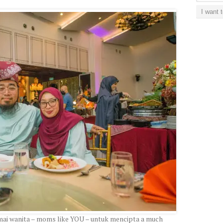
Subscript
I want 
amai wanita – moms like YOU – untuk mencipta a much