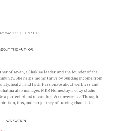
TRY WAS POSTED IN
SHAKLEE
.
ABOUT THE AUTHOR
er of seven, a Shaklee leader, and the founder of the
unity. She helps moms thrive by building income from
mily, health, and faith. Passionate about wellness and
dhatina also manages MKB Homestay, a cozy studio-
de a perfect blend of comfort & convenience. Through
piration, tips, and her journey of turning chaos into
NAVIGATION
e ..