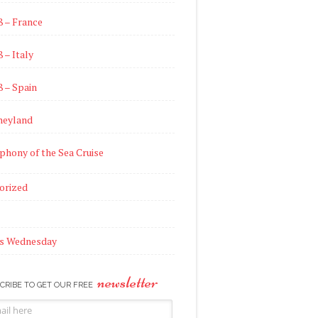
8 – France
 – Italy
8 – Spain
neyland
phony of the Sea Cruise
orized
s Wednesday
newsletter
CRIBE TO GET OUR FREE