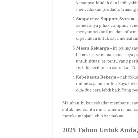
kesannya. Mudah dan lebih yakin
menyediakan products training 
Supportive Support System
–
semestinya pihak company sendi
menyampaikan ilmu dan informa
diperlukan untuk saya menjalank
Mesra Keluarga
– ini paling sa
bisnes ini. Ke mana-mana saya p
untuk situasi tertentu yang pe
terlalu kecil perlu diuruskan. Na
Kebebasan Bekerja
– nak fokus
online saja pun boleh. Saya flek
dua-dua cara lebih baik. Yang p
Malahan, bukan sekadar membantu say
untuk membantu ramai wanita di luar 
mereka menjadi lebih bermakna.
2025 Tahun Untuk Anda,