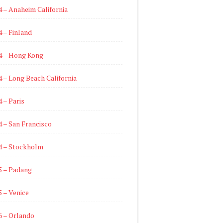
4 – Anaheim California
4 – Finland
4 – Hong Kong
4 – Long Beach California
4 – Paris
4 – San Francisco
4 – Stockholm
5 – Padang
5 – Venice
6 – Orlando