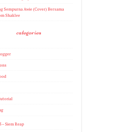
ng Sempurna Awie (Cover) Bersama
m Shaklee
categories
logger
ions
ood
utorial
ng
3 – Siem Reap